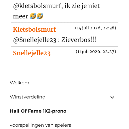
@kletsbolsmurf, ik zie je niet
meer
(14 juli 2026, 22:38)
Kletsbolsmurf
@Snellejelle23 : Zieverbos!!!
(11 juli 2026, 22:27)
Snellejelle23
kletsbolsmurf waar ben je dan ???
(24 juni 2026, 07:42)
Ice
Welkom
Ik wou eigenlijk 32-0 zetten...
submen
Winstverdeling
(24 juni 2026, 07:14)
Ice
uitvouw
Oei... Heb bleikbaar een typfautje
Hall Of Fame 1X2-prono
gemaakt bij Manapa-Kroatië...(0-
voorspellingen van spelers