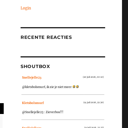
Login
RECENTE REACTIES
SHOUTBOX
Snellejelle23
(20 juli 2026, 00:10)
@kletsbolsmurf, ik zie je niet meer
Kletsbolsmurf
(14 juli 2026, 22:38)
@Snellejelle23 : Zieverbos!!!
(11 juli 2026, 22:27)