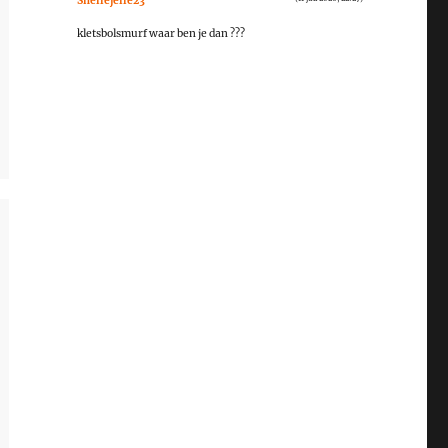
Snellejelle23
kletsbolsmurf waar ben je dan ???
Ice
(24 juni 2026, 07:42)
Ik wou eigenlijk 32-0 zetten...
Ice
(24 juni 2026, 07:14)
Oei... Heb bleikbaar een typfautje gemaakt bij Manapa-
Kroatië...(0-32) ....
onbekend
(21 juni 2026, 19:17)
Stand en winstverdelingen zijn terug up to date!
losbandidos
(11 juni 2026, 20:23)
Aan alle spelers.good luck.