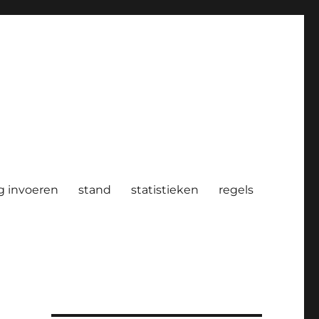
g invoeren
stand
statistieken
regels