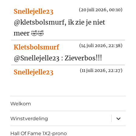
(20 juli 2026, 00:10)
Snellejelle23
@kletsbolsmurf, ik zie je niet
meer 🤣🤣
(14 juli 2026, 22:38)
Kletsbolsmurf
@Snellejelle23 : Zieverbos!!!
(11 juli 2026, 22:27)
Snellejelle23
kletsbolsmurf waar ben je dan ???
(24 juni 2026, 07:42)
Ice
Welkom
Ik wou eigenlijk 32-0 zetten...
submen
Winstverdeling
(24 juni 2026, 07:14)
Ice
uitvouw
Oei... Heb bleikbaar een typfautje
Hall Of Fame 1X2-prono